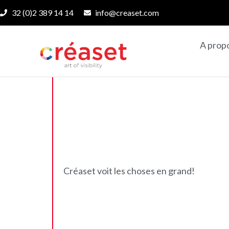
32 (0)2 389 14 14
info@creaset.com
A prop
Créaset voit les choses en grand!